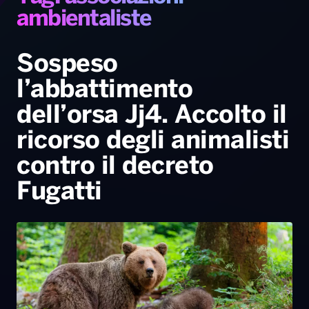
Gallery
Giochi&Concorsi
Locali
Playlist
Hit Dance
ambientaliste
Radio Norba News TV
PALATOUR
Musica e Spettacolo
Notiziario
Generale
Sospeso
Voce al Bari
Sport
Interviste
Novità
l’abbattimento
Battiti Live 2026
Radio Norba Consiglia
Oroscopo
dell’orsa Jj4. Accolto il
Leggerissime
Speciale Astrabilia 2026
Gallery
ricorso degli animalisti
contro il decreto
Fugatti