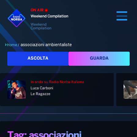
ON AIR
Weekend Compilation
Weekend
Compilation
associazioni ambientaliste
Home
/
Cerca
ASCOLTA
GUARDA
In onda
su Radio Norba Italiana
Home
Luca Carboni
Le Ragazze
Radio
Notizie
Palinsesto
Pod&Play
Classifiche
Top News
Tag: associazioni