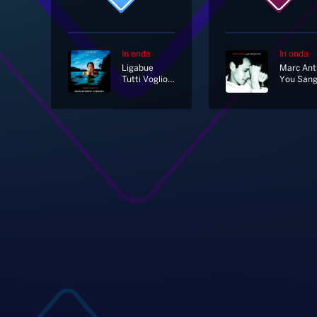
In onda
In onda
Ligabue
Tutti Vogliono Viaggiare In Prima