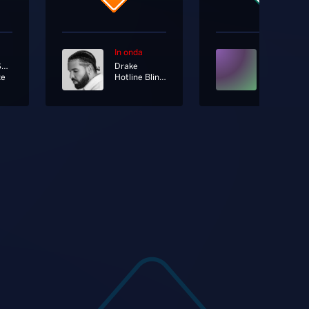
In onda
In onda
Clara Ft. Sangiovanni
Drake
ze
Hotline Bling [Radio Edit]