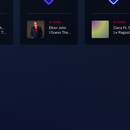
In onda
In onda
Marc Anthony
Elton John
You Sang To Me [Radio Edit]
I Guess That's Why They Call It The Blues
Le Ragaz