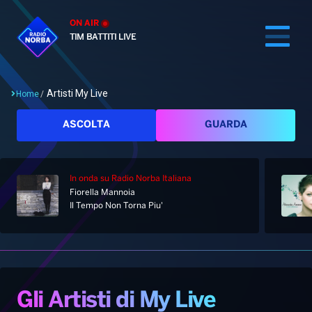
ON AIR
TIM BATTITI LIVE
Artisti My Live
Home
/
Cerca
ASCOLTA
GUARDA
In onda
su Radio Norba Italiana
Home
Fiorella Mannoia
Il Tempo Non Torna Piu'
Radio
Notizie
Palinsesto
Pod&Play
Classifiche
Top News
Gli Artisti di My Live
Gallery
Giochi&Concorsi
Locali
Playlist
Hit Dance