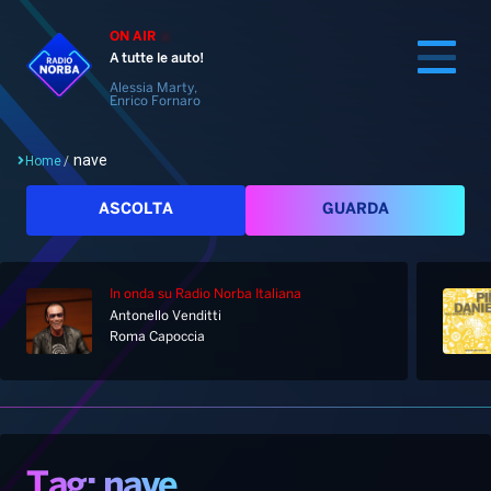
ON AIR
A tutte le auto!
Alessia Marty,
Enrico Fornaro
nave
Home
/
Cerca
ASCOLTA
GUARDA
In onda
su Radio Norba Italiana
Home
Antonello Venditti
Roma Capoccia
Radio
Notizie
Palinsesto
Pod&Play
Classifiche
Top News
Tag: nave