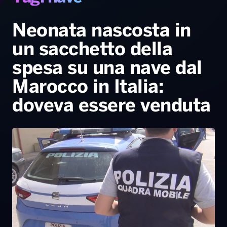
Gallery
Giochi&Concorsi
Locali
Playlist
Hit Dance
Radio Norba News TV
PALATOUR
Musica e Spettacolo
Notiziario
Generale
Neonata nascosta in
un sacchetto della
Voce al Bari
Sport
Interviste
Novità
spesa su una nave dal
Battiti Live 2026
Radio Norba Consiglia
Oroscopo
Marocco in Italia:
Leggerissime
Speciale Astrabilia 2026
Gallery
doveva essere venduta