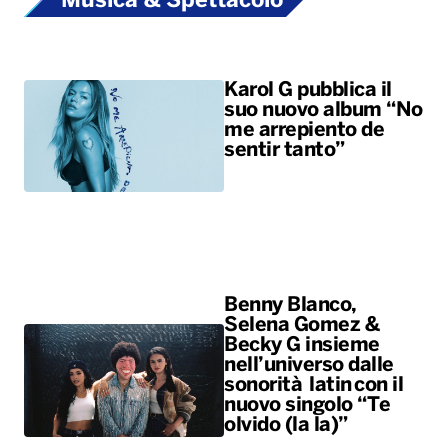
Musica & Spettacolo
Karol G pubblica il
suo nuovo album “No
me arrepiento de
sentir tanto”
Benny Blanco,
Selena Gomez &
Becky G insieme
nell’universo dalle
sonorità latin con il
nuovo singolo “Te
olvido (la la)”