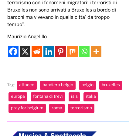
terrorismo con i fenomeni migratori: i terroristi di
Bruxelles non sono arrivati a Bruxelles a bordo di
barconi ma vivevano in quella citta’ da troppo
tempo”.
Maurizio Angelillo
attacco
bandiera belgio
belgio
bruxelles
Tag:
europa
fontana di trevi
isis
italia
pray for belgium
roma
terrorismo