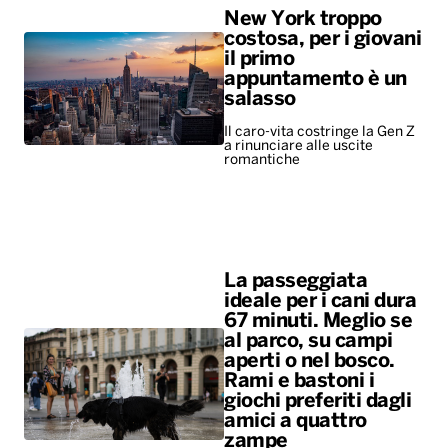
New York troppo
costosa, per i giovani
il primo
appuntamento è un
salasso
Il caro-vita costringe la Gen Z
a rinunciare alle uscite
romantiche
La passeggiata
ideale per i cani dura
67 minuti. Meglio se
al parco, su campi
aperti o nel bosco.
Rami e bastoni i
giochi preferiti dagli
amici a quattro
zampe