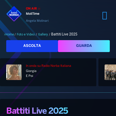
ON AIR
MoliTime
Angela Molinari
Battiti Live 2025
Home
/
Foto e Video
/
Gallery
/
Cerca
ASCOLTA
GUARDA
In onda
su Radio Norba Italiana
Giorgia
Home
E Poi
Radio
Notizie
Palinsesto
Pod&Play
Classifiche
Top News
Battiti Live 2025