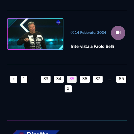
14 Febbraio, 2024
Intervista a Paolo Belli
«
1
…
33
34
35
36
37
…
65
»