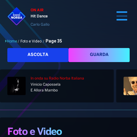
ON AIR
Hit Dance
Carlo Gallo
Page 35
Home
/
Foto e Video
/
Cerca
ASCOLTA
GUARDA
In onda
su Radio Norba Italiana
Home
Vinicio Capossela
E Allora Mambo
Radio
Notizie
Palinsesto
Pod&Play
Classifiche
Top News
Foto e Video
Gallery
Giochi&Concorsi
Locali
Playlist
Hit Dance