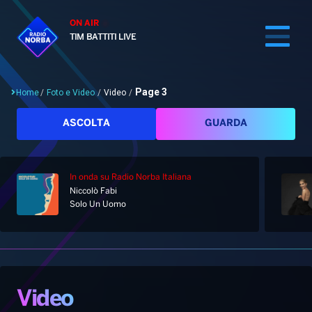
ON AIR
TIM BATTITI LIVE
Page 3
Home
/
Foto e Video
/
Video
/
Cerca
ASCOLTA
GUARDA
In onda
su Radio Norba Italiana
Home
Niccolò Fabi
Solo Un Uomo
Radio
Notizie
Palinsesto
Pod&Play
Classifiche
Top News
Video
Gallery
Giochi&Concorsi
Locali
Playlist
Hit Dance