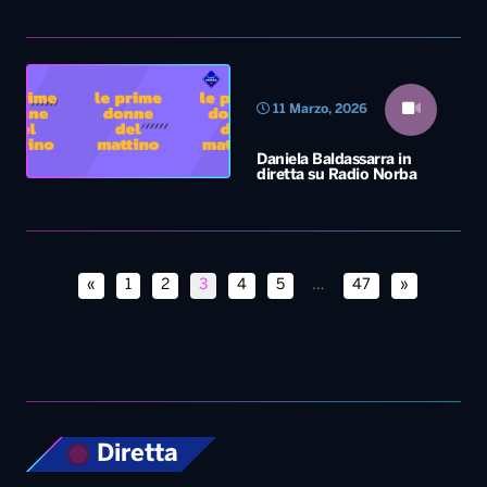
11 Marzo, 2026
Daniela Baldassarra in
diretta su Radio Norba
«
1
2
3
4
5
…
47
»
Diretta