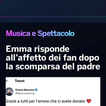
Radio Norba News TV
PALATOUR
Musica e Spettacolo
Notiziario
Generale
Emma risponde
all’affetto dei fan dopo
Voce al Bari
Sport
Interviste
Novità
la scomparsa del padre
Battiti Live 2026
Radio Norba Consiglia
Oroscopo
Leggerissime
Speciale Astrabilia 2026
Gallery
6 Settembre, 2022