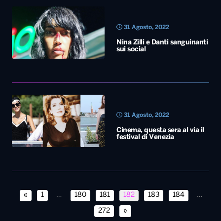
31 Agosto, 2022
Cinema, questa sera al via il
festival di Venezia
«
1
…
180
181
182
183
184
…
272
»
Diretta