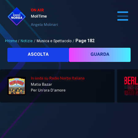
ON AIR
MoliTime
Angela Molinari
Page 182
Home
/
Notizie
/
Musica e Spettacolo
/
Cerca
ASCOLTA
GUARDA
In onda
su Radio Norba Italiana
Home
Matia Bazar
Per Un'ora D'amore
Radio
Notizie
Palinsesto
Pod&Play
Classifiche
Top News
Musica e Spettacolo
Gallery
Giochi&Concorsi
Locali
Playlist
Hit Dance