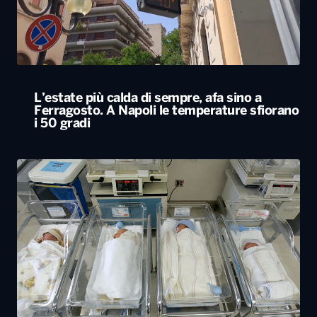
i 50 gradi
Rapporto nascite, continua il calo delle
gravidanze e mamme sempre più “anziane”
in Italia
ALTRO