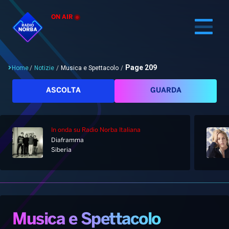
ON AIR
Page 209
Home
/
Notizie
/
Musica e Spettacolo
/
Cerca
ASCOLTA
GUARDA
In onda
su Radio Norba Italiana
Home
Diaframma
Siberia
Radio
Notizie
Palinsesto
Pod&Play
Classifiche
Top News
Musica e Spettacolo
Gallery
Giochi&Concorsi
Locali
Playlist
Hit Dance