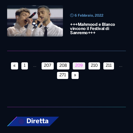
6 Febbraio, 2022
+++Mahmood e Blanco
vincono il Festival di
Sanremo+++
«
1
…
207
208
209
210
211
…
271
»
Diretta