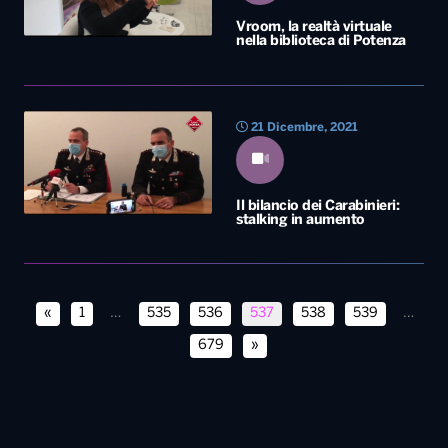
Vroom, la realtà virtuale
nella biblioteca di Potenza
21 Dicembre, 2021
Il bilancio dei Carabinieri:
stalking in aumento
«
1
…
535
536
537
538
539
…
679
»