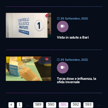
29 Settembre, 2021
Terza dose e influenza, la
sfida invernale
«
1
…
589
590
591
592
593
…
679
»