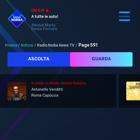
ON AIR
A tutte le auto!
Alessia Marty,
Enrico Fornaro
Page 591
Home
/
Notizie
/
Radio Norba News TV
/
Cerca
ASCOLTA
GUARDA
In onda
su Radio Norba Italiana
Home
Antonello Venditti
Roma Capoccia
Radio
Notizie
Palinsesto
Pod&Play
Classifiche
Top News
Radio Norba News TV