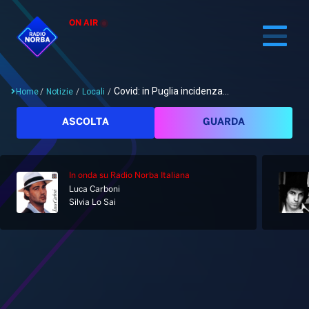
ON AIR
Covid: in Puglia incidenza...
Home
/
Notizie
/
Locali
/
Cerca
ASCOLTA
GUARDA
In onda
su Radio Norba Italiana
Home
Luca Carboni
Silvia Lo Sai
Radio
Notizie
Palinsesto
Pod&Play
Classifiche
Top News
Gallery
Giochi&Concorsi
Locali
Playlist
Hit Dance