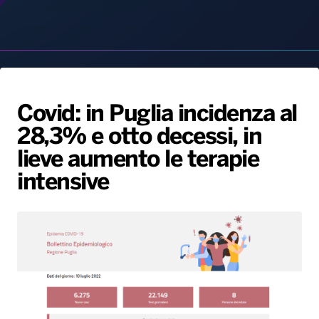
Covid: in Puglia incidenza al
28,3% e otto decessi, in
Radio Norba News TV
PALATOUR
Musica e Spettacolo
Notiziario
Generale
lieve aumento le terapie
Voce al Bari
Sport
Interviste
Novità
intensive
Battiti Live 2026
Radio Norba Consiglia
Oroscopo
Leggerissime
Speciale Astrabilia 2026
Gallery
10 Luglio, 2022
In Basilicata 716 positivi e nessun