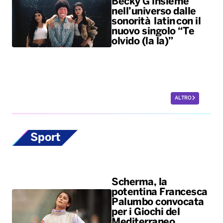
ALTRO
Sport
Scherma, la
potentina Francesca
Palumbo convocata
per i Giochi del
Mediterraneo
La fiorettista lucana, argento
olimpico a Parigi 2024, sarà in
pedana il 24 agosto