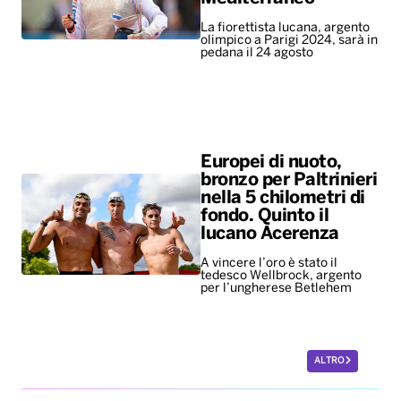
Europei di nuoto,
bronzo per Paltrinieri
nella 5 chilometri di
fondo. Quinto il
lucano Acerenza
A vincere l’oro è stato il
tedesco Wellbrock, argento
per l’ungherese Betlehem
ALTRO
Leggerissime
Mondiali ’86, all’asta
per 10 milioni di