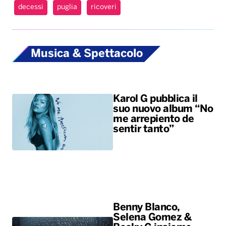
Karol G pubblica il
suo nuovo album “No
me arrepiento de
sentir tanto”
Benny Blanco,
Selena Gomez &
Becky G insieme
nell’universo dalle
sonorità latin con il
nuovo singolo “Te
olvido (la la)”