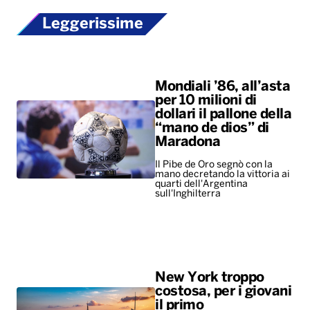
dollari il pallone della
“mano de dios” di
Maradona
Il Pibe de Oro segnò con la
mano decretando la vittoria ai
quarti dell'Argentina
sull'Inghilterra
New York troppo
costosa, per i giovani
il primo
appuntamento è un
salasso
Il caro-vita costringe la Gen Z
a rinunciare alle uscite
romantiche