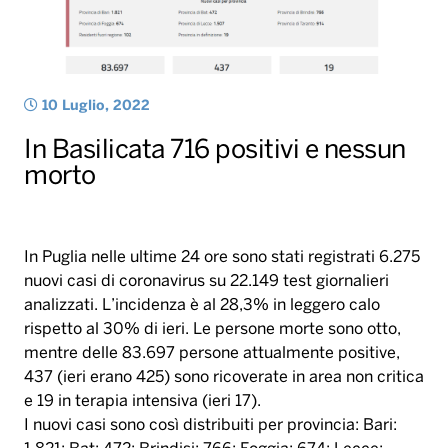
morto
In Puglia nelle ultime 24 ore sono stati registrati 6.275
nuovi casi di coronavirus su 22.149 test giornalieri
analizzati. L’incidenza è al 28,3% in leggero calo
rispetto al 30% di ieri. Le persone morte sono otto,
mentre delle 83.697 persone attualmente positive,
437 (ieri erano 425) sono ricoverate in area non critica
e 19 in terapia intensiva (ieri 17).
I nuovi casi sono così distribuiti per provincia: Bari:
1.821; Bat: 472; Brindisi: 766; Foggia: 674; Lecce:
1.507; Taranto: 914. I residenti fuori regione sono 102
e 19 provengono da provincia non ancora definita.
In Basilicata 716 dei 2.004 test analizzati sono
risultati positivi. Non sono stati registrati decessi.