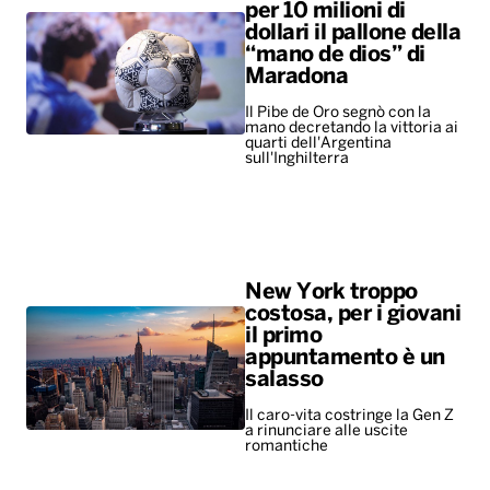
per 10 milioni di
dollari il pallone della
“mano de dios” di
Maradona
Il Pibe de Oro segnò con la
mano decretando la vittoria ai
quarti dell'Argentina
sull'Inghilterra
New York troppo
costosa, per i giovani
il primo
appuntamento è un
salasso
Il caro-vita costringe la Gen Z
a rinunciare alle uscite
romantiche