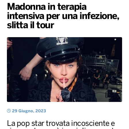
Madonna in terapia
Gallery
Giochi&Concorsi
Locali
Playlist
Hit Dance
intensiva per una infezione,
Radio Norba News TV
PALATOUR
Musica e Spettacolo
Notiziario
Generale
slitta il tour
Voce al Bari
Sport
Interviste
Novità
Battiti Live 2026
Radio Norba Consiglia
Oroscopo
Leggerissime
Speciale Astrabilia 2026
Gallery
29 Giugno, 2023
La pop star trovata incosciente e