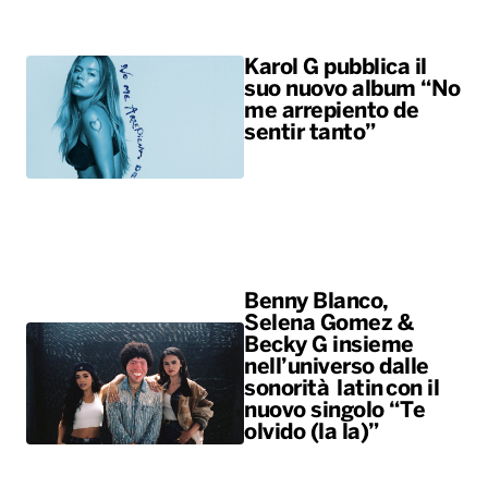
Karol G pubblica il
suo nuovo album “No
me arrepiento de
sentir tanto”
Benny Blanco,
Selena Gomez &
Becky G insieme
nell’universo dalle
sonorità latin con il
nuovo singolo “Te
olvido (la la)”