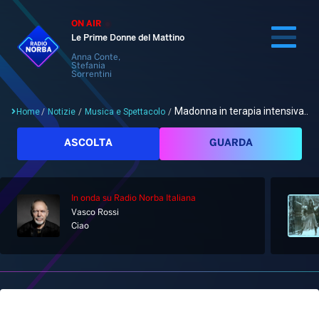
ON AIR
Le Prime Donne del Mattino
Anna Conte,
Stefania
Sorrentini
Madonna in terapia intensiva...
Home
/
Notizie
/
Musica e Spettacolo
/
Cerca
ASCOLTA
GUARDA
In onda
su Radio Norba Italiana
Home
Vasco Rossi
Ciao
Radio
Notizie
Palinsesto
Pod&Play
Classifiche
Top News