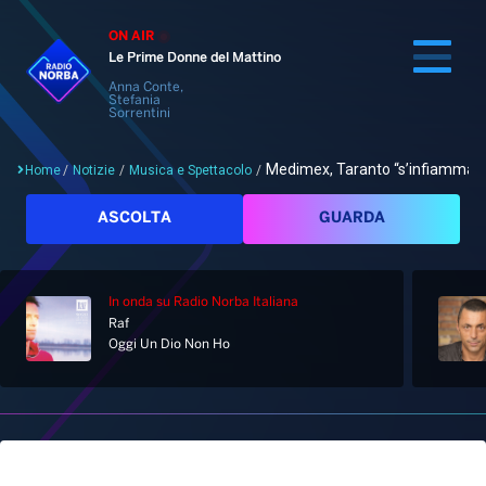
ON AIR
Le Prime Donne del Mattino
Anna Conte,
Stefania
Sorrentini
Medimex, Taranto “s’infiamma” c
Home
/
Notizie
/
Musica e Spettacolo
/
Cerca
ASCOLTA
GUARDA
In onda
su Radio Norba Italiana
Home
Raf
Oggi Un Dio Non Ho
Radio
Notizie
Palinsesto
Pod&Play
Classifiche
Top News