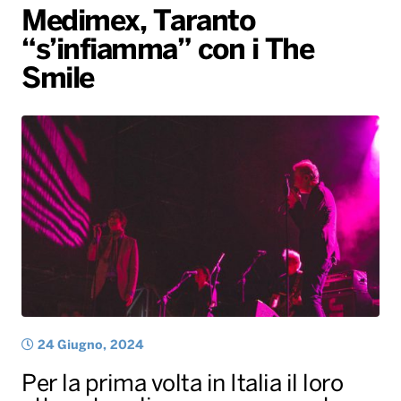
Medimex, Taranto
Gallery
Giochi&Concorsi
Locali
Playlist
Hit Dance
“s’infiamma” con i The
Radio Norba News TV
PALATOUR
Musica e Spettacolo
Notiziario
Generale
Smile
Voce al Bari
Sport
Interviste
Novità
Battiti Live 2026
Radio Norba Consiglia
Oroscopo
Leggerissime
Speciale Astrabilia 2026
Gallery
24 Giugno, 2024
Per la prima volta in Italia il loro