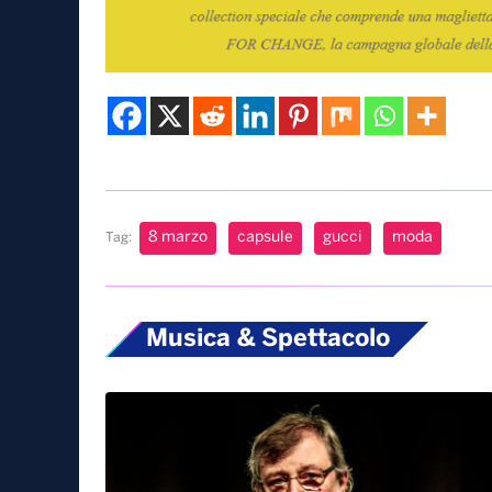
8 marzo
capsule
gucci
moda
Tag:
Musica & Spettacolo