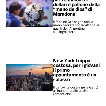
per 10 milioni di
dollari il pallone della
“mano de dios” di
Maradona
Il Pibe de Oro segnò con la
mano decretando la vittoria ai
quarti dell'Argentina
sull'Inghilterra
New York troppo
costosa, per i giovani
il primo
appuntamento è un
salasso
Il caro-vita costringe la Gen Z
a rinunciare alle uscite
romantiche