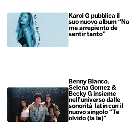
Karol G pubblica il
suo nuovo album “No
me arrepiento de
sentir tanto”
Benny Blanco,
Selena Gomez &
Becky G insieme
nell’universo dalle
sonorità latin con il
nuovo singolo “Te
olvido (la la)”