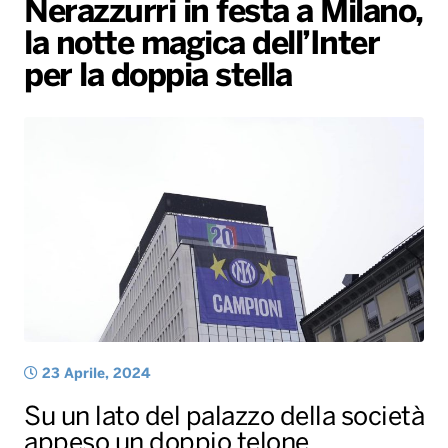
Nerazzurri in festa a Milano,
Gallery
Giochi&Concorsi
Locali
Playlist
Hit Dance
la notte magica dell’Inter
Radio Norba News TV
PALATOUR
Musica e Spettacolo
Notiziario
Generale
per la doppia stella
Voce al Bari
Sport
Interviste
Novità
Battiti Live 2026
Radio Norba Consiglia
Oroscopo
Leggerissime
Speciale Astrabilia 2026
Gallery
23 Aprile, 2024
Su un lato del palazzo della società
appeso un doppio telone