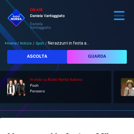
ON AIR
Daniela Vantaggiato
Daniela
Vantaggiato
Nerazzurri in festa a...
Home
/
Notizie
/
Sport
/
Cerca
ASCOLTA
GUARDA
In onda
su Radio Norba Italiana
Home
Pooh
Pensiero
Radio
Notizie
Palinsesto
Pod&Play
Classifiche
Top News