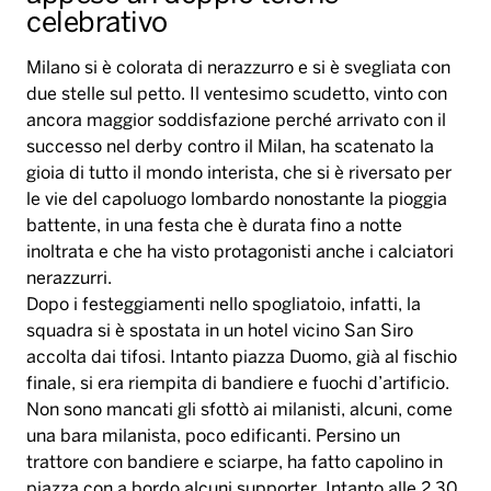
celebrativo
Milano si è colorata di nerazzurro e si è svegliata con
due stelle sul petto. Il ventesimo scudetto, vinto con
ancora maggior soddisfazione perché arrivato con il
successo nel derby contro il Milan, ha scatenato la
gioia di tutto il mondo interista, che si è riversato per
le vie del capoluogo lombardo nonostante la pioggia
battente, in una festa che è durata fino a notte
inoltrata e che ha visto protagonisti anche i calciatori
nerazzurri.
Dopo i festeggiamenti nello spogliatoio, infatti, la
squadra si è spostata in un hotel vicino San Siro
accolta dai tifosi. Intanto piazza Duomo, già al fischio
finale, si era riempita di bandiere e fuochi d’artificio.
Non sono mancati gli sfottò ai milanisti, alcuni, come
una bara milanista, poco edificanti. Persino un
trattore con bandiere e sciarpe, ha fatto capolino in
piazza con a bordo alcuni supporter. Intanto alle 2.30