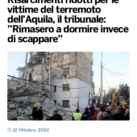
Risarcimenti ridotti per le
vittime del terremoto
Radio Norba News TV
PALATOUR
Musica e Spettacolo
Notiziario
Generale
dell’Aquila, il tribunale:
Voce al Bari
Sport
Interviste
Novità
”Rimasero a dormire invece
Battiti Live 2026
Radio Norba Consiglia
Oroscopo
di scappare”
Leggerissime
Speciale Astrabilia 2026
Gallery
12 Ottobre, 2022