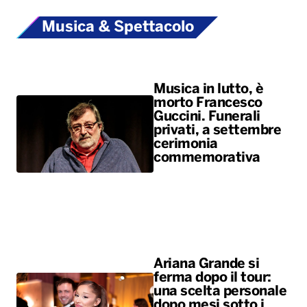
Musica & Spettacolo
Musica in lutto, è
morto Francesco
Guccini. Funerali
privati, a settembre
cerimonia
commemorativa
Ariana Grande si
ferma dopo il tour:
una scelta personale
dopo mesi sotto i