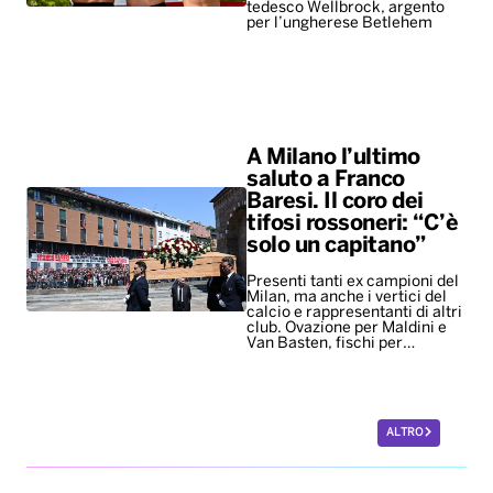
tedesco Wellbrock, argento
per l’ungherese Betlehem
A Milano l’ultimo
saluto a Franco
Baresi. Il coro dei
tifosi rossoneri: “C’è
solo un capitano”
Presenti tanti ex campioni del
Milan, ma anche i vertici del
calcio e rappresentanti di altri
club. Ovazione per Maldini e
Van Basten, fischi per…
ALTRO