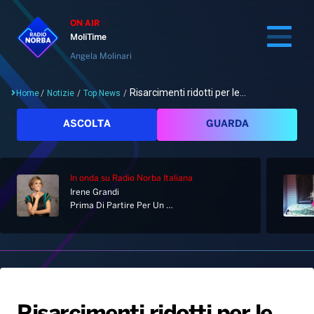
ON AIR
MoliTime
Angela Molinari
Risarcimenti ridotti per le...
Home
/
Notizie
/
Top News
/
Cerca
ASCOLTA
GUARDA
In onda
su Radio Norba Italiana
Home
Irene Grandi
Prima Di Partire Per Un Lungo Viaggio
Radio
Notizie
Palinsesto
Pod&Play
Classifiche
Top News
Gallery
Giochi&Concorsi
Locali
Playlist
Hit Dance