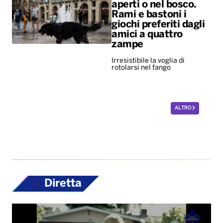
aperti o nel bosco.
Rami e bastoni i
giochi preferiti dagli
amici a quattro
zampe
Irresistibile la voglia di
rotolarsi nel fango
ALTRO
Diretta