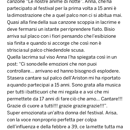
canzone “Le nostre anime di notte”. Anna, che ha
partecipato al festival per la prima volta a 15 anni è
la dimostrazione che a quel palco non ci si abitua mai.
Quasi alla fine della sua canzone scoppia in lacrime e
deve fermarsi un istante per riprendere fiato. Bisio
arriva sul placo con i fiori pensando che l’esibizione
sia finita e quando si accorge che così non è
striscia sul palco chiedendole scusa.
Quella lacrima sul viso Anna l’ha spiegata così in un
post: “Ci sono delle emozioni che non puoi
controllare… arrivano ed hanno bisogno di esplodere.
Stasera cantare sul palco dell’Ariston mi ha riportato
a quando partecipai a 15 anni. Sono grata alla musica
per tutti i batticuori che mi regala e a voi che mi
permettete da 17 anni di fare ciò che amo… Cantare!!!
Grazie di cuore a tutti!!! grazie grazie grazie!!!”.
Super emozionata un’altra donna del festival. Arisa,
con la voce non proprio perfetta per colpa
dell’influenza e della febbre a 39, ce la mette tutta ma