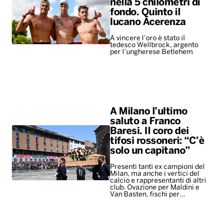
nella 5 chilometri di
fondo. Quinto il
lucano Acerenza
A vincere l’oro è stato il
tedesco Wellbrock, argento
per l’ungherese Betlehem
A Milano l’ultimo
saluto a Franco
Baresi. Il coro dei
tifosi rossoneri: “C’è
solo un capitano”
Presenti tanti ex campioni del
Milan, ma anche i vertici del
calcio e rappresentanti di altri
club. Ovazione per Maldini e
Van Basten, fischi per…