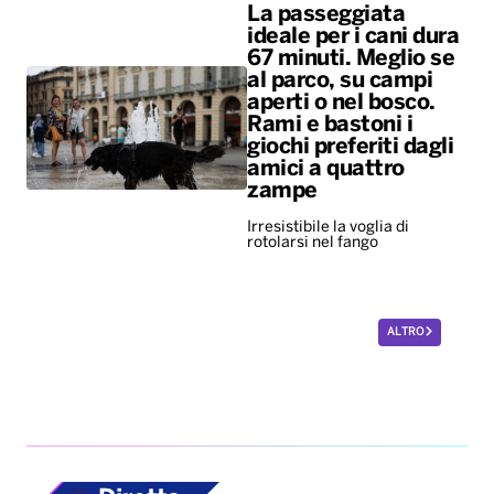
La passeggiata
ideale per i cani dura
67 minuti. Meglio se
al parco, su campi
aperti o nel bosco.
Rami e bastoni i
giochi preferiti dagli
amici a quattro
zampe
Irresistibile la voglia di
rotolarsi nel fango
ALTRO