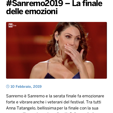
Gallery
Giochi&Concorsi
Locali
Playlist
Hit Dance
#Sanremo2019 – La finale
delle emozioni
Radio Norba News TV
PALATOUR
Musica e Spettacolo
Notiziario
Generale
Voce al Bari
Sport
Interviste
Novità
Battiti Live 2026
Radio Norba Consiglia
Oroscopo
Leggerissime
Speciale Astrabilia 2026
Gallery
10 Febbraio, 2019
Sanremo è Sanremo e la serata finale fa emozionare
forte e vibrare anche i veterani del festival. Tra tutti
Anna Tatangelo, bellissima per la finale con la sua