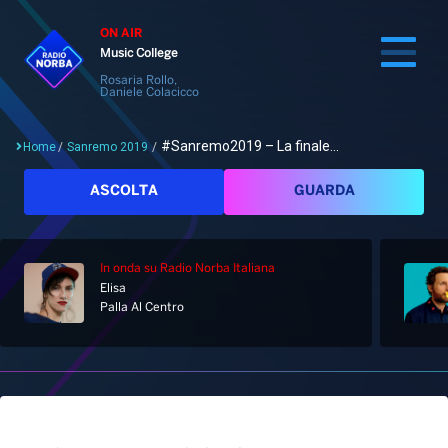
ON AIR
Music College
Rosaria Rollo,
Daniele Colacicco
#Sanremo2019 – La finale...
Home
/
Sanremo 2019
/
Cerca
ASCOLTA
GUARDA
In onda
su Radio Norba Italiana
Home
Elisa
Palla Al Centro
Radio
Notizie
Palinsesto
Pod&Play
Classifiche
Top News