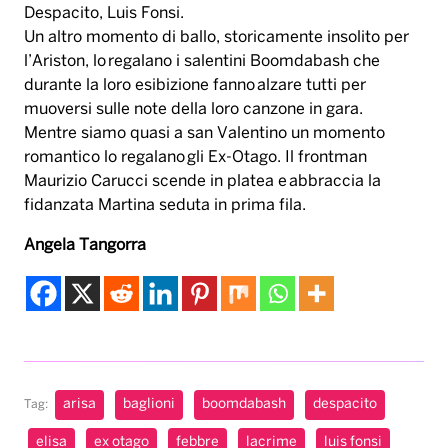
Despacito, Luis Fonsi.
Un altro momento di ballo, storicamente insolito per
l’Ariston, lo regalano i salentini Boomdabash che
durante la loro esibizione fanno alzare tutti per
muoversi sulle note della loro canzone in gara.
Mentre siamo quasi a san Valentino un momento
romantico lo regalano gli Ex-Otago. Il frontman
Maurizio Carucci scende in platea e abbraccia la
fidanzata Martina seduta in prima fila.
Angela Tangorra
arisa
baglioni
boomdabash
despacito
Tag:
elisa
ex otago
febbre
lacrime
luis fonsi