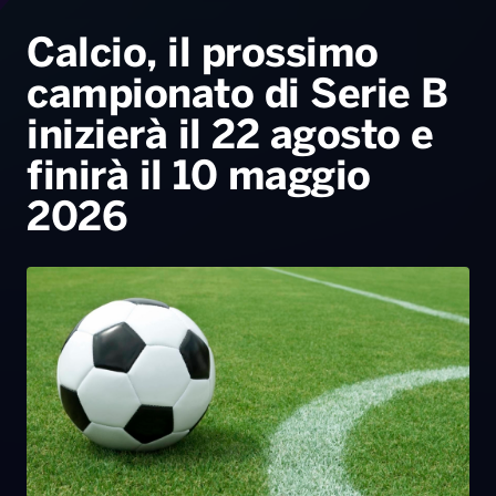
Radio Norba News TV
PALATOUR
Musica e Spettacolo
Notiziario
Generale
Calcio, il prossimo
campionato di Serie B
Voce al Bari
Sport
Interviste
Novità
inizierà il 22 agosto e
Battiti Live 2026
Radio Norba Consiglia
Oroscopo
finirà il 10 maggio
Leggerissime
Speciale Astrabilia 2026
Gallery
2026