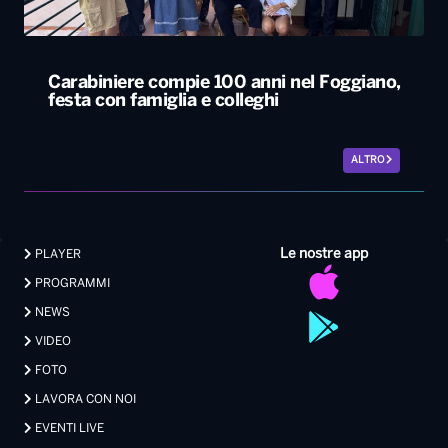
ALTRO
Le nostre app
PLAYER
PROGRAMMI
NEWS
VIDEO
FOTO
LAVORA CON NOI
EVENTI LIVE
CONTATTI PUBBLICITÀ
MEDIA PARTNERSHIP
Privacy
|
Preferenze Privacy
|
Cookie
|
Contatti