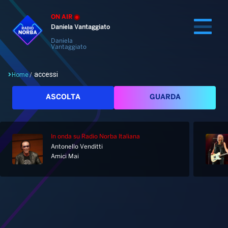
ON AIR
Daniela Vantaggiato
Daniela
Vantaggiato
accessi
Home
/
Cerca
ASCOLTA
GUARDA
In onda
su Radio Norba Italiana
Home
Antonello Venditti
Amici Mai
Radio
Notizie
Palinsesto
Pod&Play
Classifiche
Top News
Tag: accessi