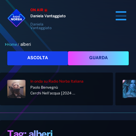
ON AIR
Daniela Vantaggiato
Daniela
Vantaggiato
alberi
Home
/
Cerca
ASCOLTA
GUARDA
In onda
su Radio Norba Italiana
Home
Paolo Benvegnù
Cerchi Nell'acqua [2024 Remastered]
Radio
Notizie
Palinsesto
Pod&Play
Classifiche
Top News
Tag: alberi