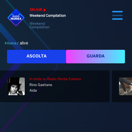
ON AIR
Weekend Compilation
Weekend
Compilation
alive
Home
/
Cerca
ASCOLTA
GUARDA
In onda
su Radio Norba Italiana
Home
Rino Gaetano
Aida
Radio
Notizie
Palinsesto
Pod&Play
Classifiche
Top News
Tag: alive