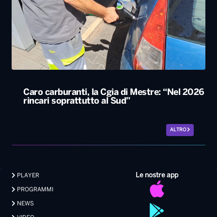
Caro carburanti, la Cgia di Mestre: “Nel 2026
rincari soprattutto al Sud”
ALTRO
Le nostre app
PLAYER
PROGRAMMI
NEWS
VIDEO
FOTO
LAVORA CON NOI
EVENTI LIVE
CONTATTI PUBBLICITÀ
MEDIA PARTNERSHIP