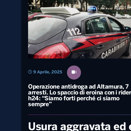
25 Agosto, 2025
Serie C, il Foggia crolla a Catania.
Vince il Potenza, pareggi per Monopol
e Casarano