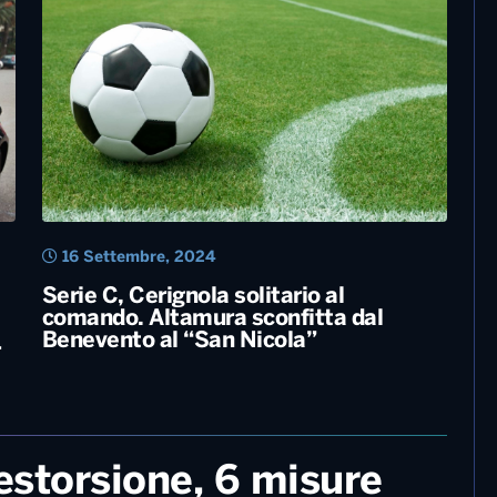
24 Luglio, 2025
Sigilli a beni per oltre un milione di
i
euro: il sequestro sull’Alta Murgia