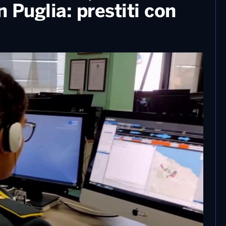
16 Settembre, 2024
Serie C, Cerignola solitario al
comando. Altamura sconfitta dal
Benevento al “San Nicola”
r
estorsione, 6 misure
n Puglia: prestiti con