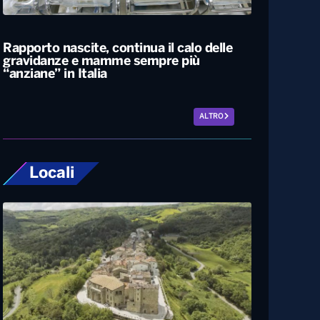
L’estate più calda di sempre, afa sino a
Ferragosto. A Napoli le temperature
sfiorano i 50 gradi
Rapporto nascite, continua il calo delle
gravidanze e mamme sempre più
“anziane” in Italia
ALTRO