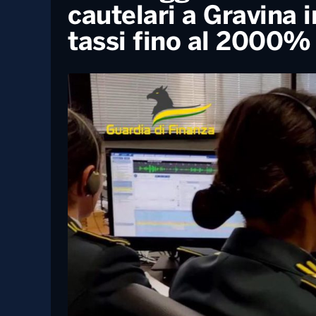
9 Aprile, 2025
Operazione antidroga ad Altamura, 7
arresti. Lo spaccio di eroina con i ride
h24: “Siamo forti perché ci siamo
sempre”
Usura aggravata ed 
cautelari a Gravina i
tassi fino al 2000%