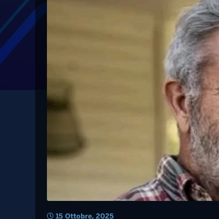
Tag: altamura
Cinema, nella “Resur
pugliese Riccardo S
Pilato