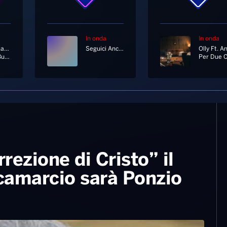
In onda
In onda
Eros Ramazzotti
Seguici Anche In Diretta Tv Al Canale 11 E 730 Di Sky
La Luce Buona Delle Stelle