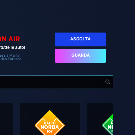
ON AIR
ASCOLTA
tutte le auto!
GUARDA
essia Marty,
rico Fornaro