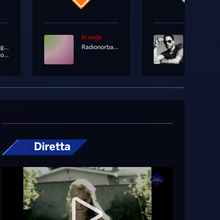
In onda
In onda
Olly Ft. Angelina Mango
Radionorba News
Per Due Come Noi