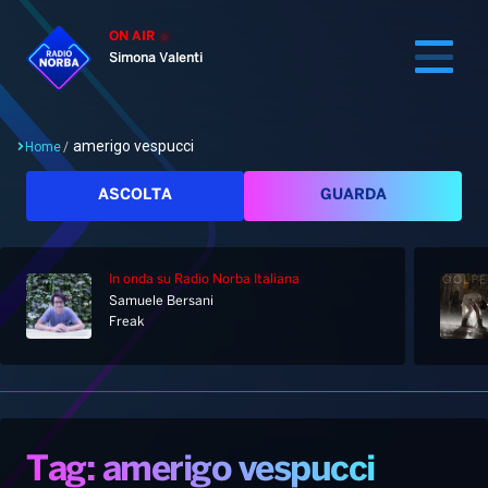
ON AIR
Simona Valenti
amerigo vespucci
Home
/
Cerca
ASCOLTA
GUARDA
In onda
su Radio Norba Italiana
Home
Samuele Bersani
Freak
Radio
Notizie
Palinsesto
Pod&Play
Classifiche
Top News
Tag: amerigo vespucci
Gallery
Giochi&Concorsi
Locali
Playlist
Hit Dance