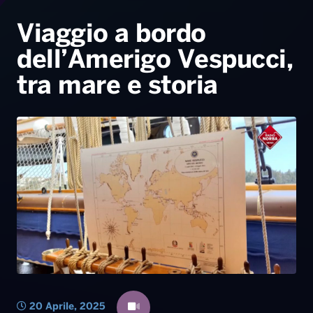
Radio Norba News TV
PALATOUR
Musica e Spettacolo
Notiziario
Generale
Viaggio a bordo
dell’Amerigo Vespucci,
Voce al Bari
Sport
Interviste
Novità
tra mare e storia
Battiti Live 2026
Radio Norba Consiglia
Oroscopo
Leggerissime
Speciale Astrabilia 2026
Gallery
20 Aprile, 2025