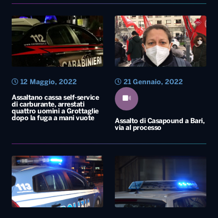
12 Maggio, 2022
21 Gennaio, 2022
Assaltano cassa self-service
di carburante, arrestati
quattro uomini a Grottaglie
dopo la fuga a mani vuote
Assalto di Casapound a Bari,
via al processo
14 Novembre, 2021
15 Giugno, 2021
Assalto in pizzeria a Bari, il
Assalto a portavalori in
titolare riesce a fuggire ma
autostrada, Italia divisa in
sul web si diffonde una falsa
due
notizia di rapimento