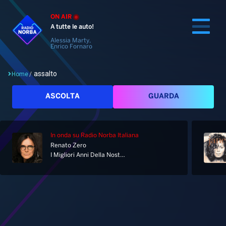
ON AIR
A tutte le auto!
Alessia Marty,
Enrico Fornaro
assalto
Home
/
Cerca
ASCOLTA
GUARDA
In onda
su Radio Norba Italiana
Home
Renato Zero
I Migliori Anni Della Nostra Vita
Radio
Notizie
Palinsesto
Pod&Play
Classifiche
Top News
Tag: assalto