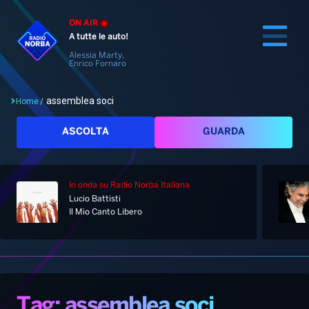
ON AIR
A tutte le auto!
Alessia Marty,
Enrico Fornaro
assemblea soci
Home
/
Cerca
ASCOLTA
GUARDA
In onda
su Radio Norba Italiana
Home
Lucio Battisti
Il Mio Canto Libero
Radio
Notizie
Palinsesto
Pod&Play
Classifiche
Top News
Tag: assemblea soci