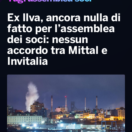
Gallery
Giochi&Concorsi
Locali
Playlist
Hit Dance
Radio Norba News TV
PALATOUR
Musica e Spettacolo
Notiziario
Generale
Ex Ilva, ancora nulla di
fatto per l’assemblea
Voce al Bari
Sport
Interviste
Novità
dei soci: nessun
Battiti Live 2026
Radio Norba Consiglia
Oroscopo
accordo tra Mittal e
Leggerissime
Speciale Astrabilia 2026
Gallery
Invitalia