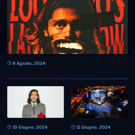
8 Agosto, 2024
19 Giugno, 2024
11 Giugno, 2024
Benjiamin Ingrosso
Radio Norba Cornetto Battiti
Live, si parte il 21-22-23
giugno da Molfetta: oltre
150 live performance e
grandi sorprese