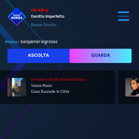
ON AIR
Denitto Imperfetto
Beppe Denitto
benjiamin ingrosso
Home
/
Cerca
ASCOLTA
GUARDA
In onda
su Radio Norba Italiana
Home
Vasco Rossi
Cosa Succede In Città
Radio
Notizie
Palinsesto
Pod&Play
Classifiche
Top News
Tag: benjiamin ingrosso
Gallery
Giochi&Concorsi
Locali
Playlist
Hit Dance