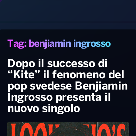
Radio Norba News TV
PALATOUR
Musica e Spettacolo
Notiziario
Generale
Dopo il successo di
“Kite” il fenomeno del
Voce al Bari
Sport
Interviste
Novità
pop svedese Benjiamin
Battiti Live 2026
Radio Norba Consiglia
Oroscopo
Ingrosso presenta il
Leggerissime
Speciale Astrabilia 2026
Gallery
nuovo singolo