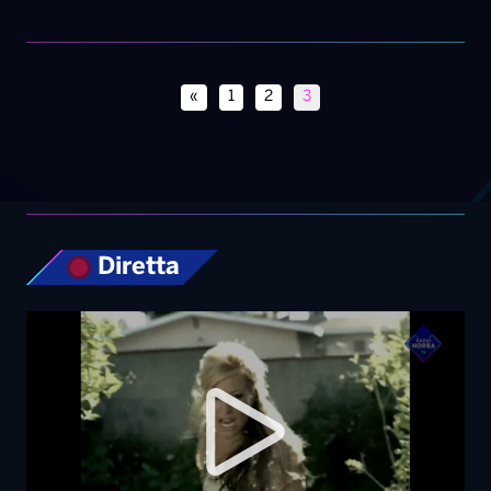
«
1
2
3
Diretta