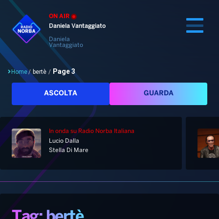
ON AIR
Daniela Vantaggiato
Daniela
Vantaggiato
Page 3
Home
/
bertè
/
Cerca
ASCOLTA
GUARDA
In onda
su Radio Norba Italiana
Home
Lucio Dalla
Stella Di Mare
Radio
Notizie
Palinsesto
Pod&Play
Classifiche
Top News
Tag: bertè