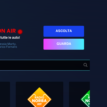
ON AIR
ASCOLTA
tutte le auto!
GUARDA
essia Marty,
rico Fornaro