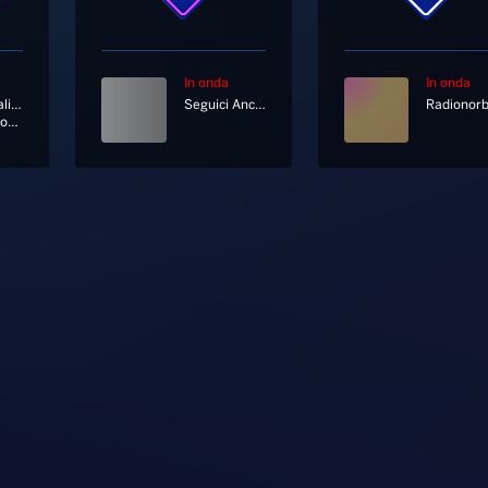
In onda
In onda
Thegiornalisti
Seguici Anche In Diretta Tv Al Canale 11 E 730 Di Sky
Questa Nostra Stupida Canzone D'amore