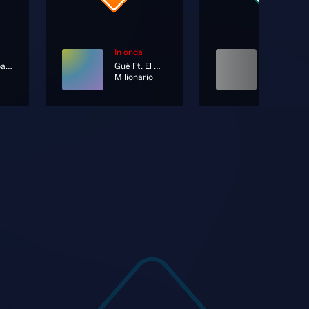
In onda
In onda
Radionorba News
Guè Ft. El Micha
Milionario