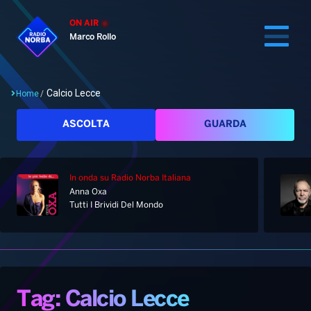
ON AIR
Marco Rollo
Calcio Lecce
Home
/
Cerca
ASCOLTA
GUARDA
In onda
su Radio Norba Italiana
Home
Anna Oxa
Tutti I Brividi Del Mondo
Radio
Notizie
Palinsesto
Pod&Play
Classifiche
Top News
Tag: Calcio Lecce
Gallery
Giochi&Concorsi
Locali
Playlist
Hit Dance