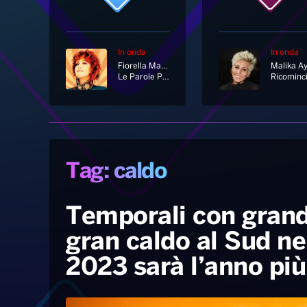
In onda
In onda
Fiorella Mannoia
Malika A
Le Parole Perdute