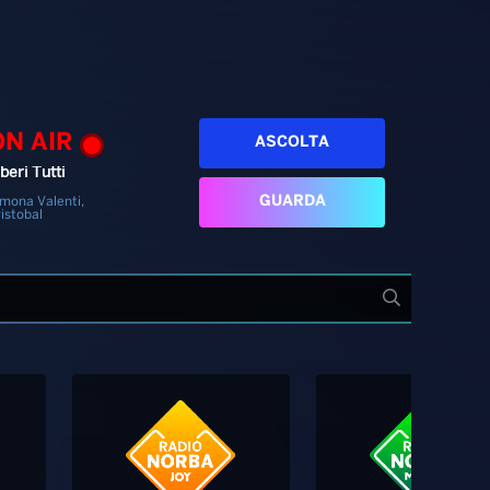
ON AIR
ASCOLTA
beri Tutti
GUARDA
mona Valenti,
istobal