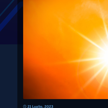
Tag: caldo
Temporali con grand
gran caldo al Sud nei
2023 sarà l’anno più