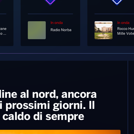
In onda
In onda
yane
Rocco Hu
Radio Norba
Ricomincio Da Qui