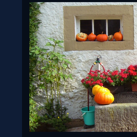
17 Luglio, 2023
Il grande caldo, come sopravvivere
Ponte di Ognissanti co
scelgono la campag