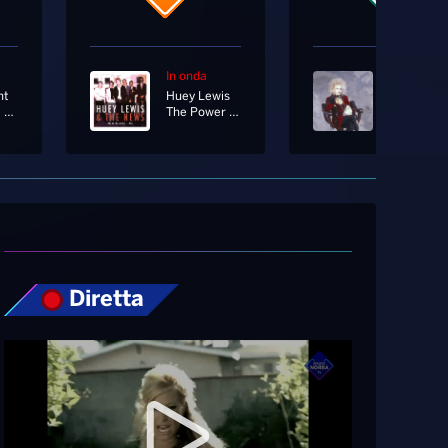
In onda
In onda
nt
Huey Lewis
Spagna
Mille Vote Ancora
The Power Of Love