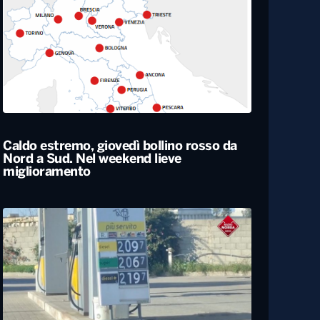
Rapporto nascite, continua il calo delle
gravidanze e mamme sempre più
“anziane” in Italia