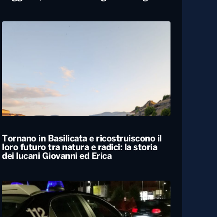
Carabiniere compie 100 anni nel
Foggiano, festa con famiglia e colleghi