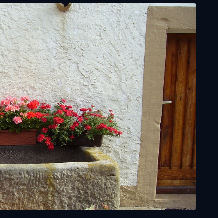
15 Luglio, 2023
Fine settimana da caldo record in Italia
e nei prossimi giorni sarà anche peggio
n il caldo, gli italiani
na