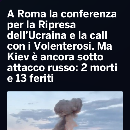
Radio Norba News TV
PALATOUR
Musica e Spettacolo
Notiziario
Generale
A Roma la conferenza
per la Ripresa
Voce al Bari
Sport
Interviste
Novità
dell’Ucraina e la call
Battiti Live 2026
Radio Norba Consiglia
Oroscopo
con i Volenterosi. Ma
Leggerissime
Speciale Astrabilia 2026
Gallery
Kiev è ancora sotto
attacco russo: 2 morti
e 13 feriti