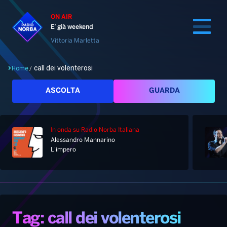
ON AIR
E’ già weekend
Vittoria Marletta
call dei volenterosi
Home
/
Cerca
ASCOLTA
GUARDA
In onda
su Radio Norba Italiana
Home
Alessandro Mannarino
L'impero
Radio
Notizie
Palinsesto
Pod&Play
Classifiche
Top News
Tag: call dei volenterosi
Gallery
Giochi&Concorsi
Locali
Playlist
Hit Dance