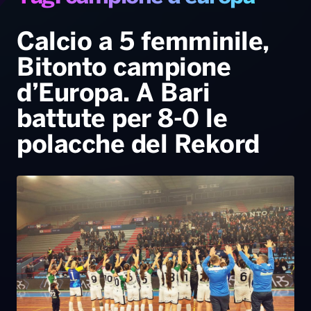
Gallery
Giochi&Concorsi
Locali
Playlist
Hit Dance
Radio Norba News TV
PALATOUR
Musica e Spettacolo
Notiziario
Generale
Calcio a 5 femminile,
Bitonto campione
Voce al Bari
Sport
Interviste
Novità
d’Europa. A Bari
Battiti Live 2026
Radio Norba Consiglia
Oroscopo
battute per 8-0 le
Leggerissime
Speciale Astrabilia 2026
Gallery
polacche del Rekord