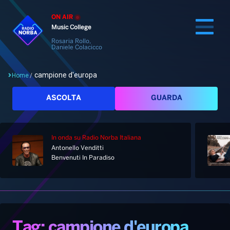
ON AIR
Music College
Rosaria Rollo,
Daniele Colacicco
campione d'europa
Home
/
Cerca
ASCOLTA
GUARDA
In onda
su Radio Norba Italiana
Home
Antonello Venditti
Benvenuti In Paradiso
Radio
Notizie
Palinsesto
Pod&Play
Classifiche
Top News
Tag: campione d'europa