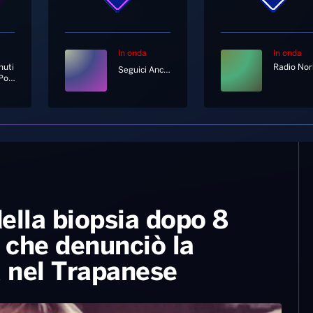
In onda
In onda
nuti
Seguici Anche In Diretta Tv Al Canale 11 E 730 Di Sky
Un Altro Posto Nel Mondo