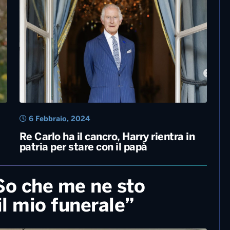
14 Luglio, 2024
Addio a Shannen Doherty, aveva 53
anni. La star di ‘Beverly Hills 90210’
lottava da tempo contro un cancro