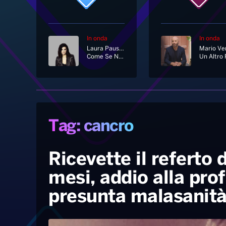
In onda
In onda
Laura Pausini
Mario Ve
Come Se Non Fosse Stato Mai Amore