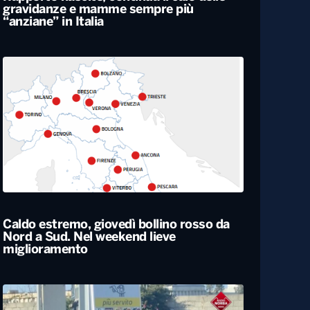
Rapporto nascite, continua il calo delle
gravidanze e mamme sempre più
“anziane” in Italia