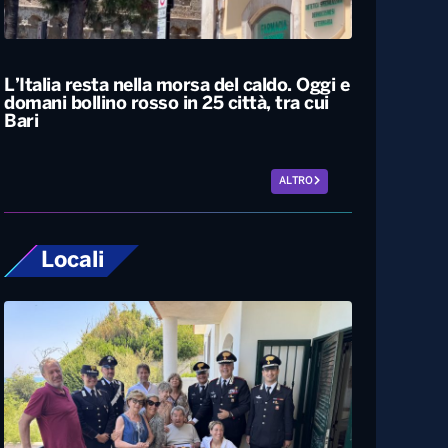
Il Consiglio dei ministri approva nuovo
taglio delle accise sul gasolio: resta di 17
centesimi al litro fino al 25 agosto
L’Italia resta nella morsa del caldo. Oggi e
domani bollino rosso in 25 città, tra cui
Bari