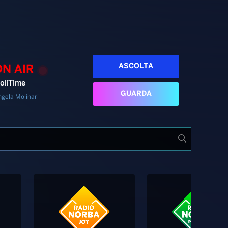
ASCOLTA
ON AIR
oliTime
GUARDA
gela Molinari