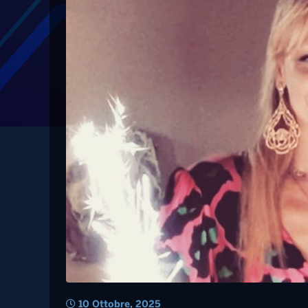
Tag: cancro
Ricevette il referto 
mesi, addio alla pro
presunta malasanità