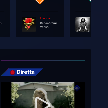
In onda
In onda
Radio Norba Battiti
Bananarama
Patti Smit
Venus