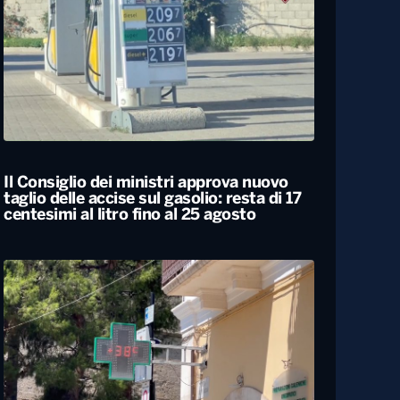
Caldo estremo, giovedì bollino rosso da
Nord a Sud. Nel weekend lieve
miglioramento