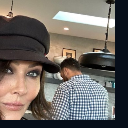
6 Febbraio, 2024
Re Carlo ha il cancro, Harry rientra in
patria per stare con il papà
So che me ne sto
l mio funerale”