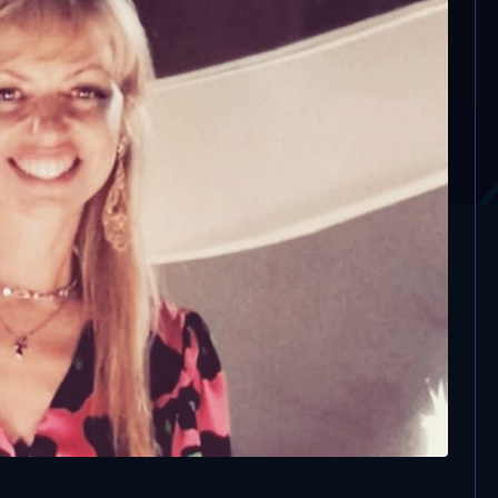
della biopsia dopo 8
f che denunciò la
 nel Trapanese