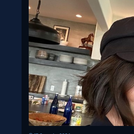
22 Marzo, 2024
La principessa Kate: “Ho il cancro. È
stato uno shock”
Shannen Doherty: “
andando, organizzo i