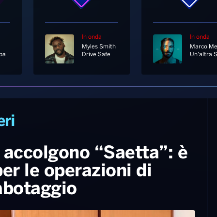
In onda
In onda
Myles Smith
ba
Drive Safe
eri
si accolgono “Saetta”: è
er le operazioni di
sabotaggio