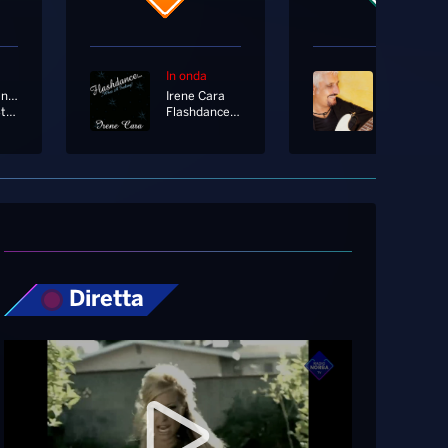
In onda
In onda
Marco Mengoni Ft. Franco126
Irene Cara
Pino Danie
Un'altra Storia
Flashdance...what A Feeling
Sara
Diretta