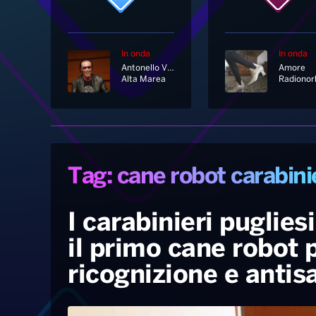
In onda
In onda
Antonello Venditti
Amore
Alta Marea
Radionor
Tag: cane robot carabini
I carabinieri puglie
il primo cane robot p
ricognizione e anti