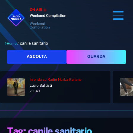
ON AIR
Weekend Compilation
Weekend
Compilation
canile sanitario
Home
/
Cerca
ASCOLTA
GUARDA
In onda
su Radio Norba Italiana
Home
Lucio Battisti
7 E 40
Radio
Notizie
Palinsesto
Pod&Play
Classifiche
Top News
Tag: canile sanitario