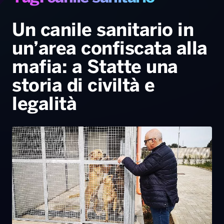
Gallery
Giochi&Concorsi
Locali
Playlist
Hit Dance
Radio Norba News TV
PALATOUR
Musica e Spettacolo
Notiziario
Generale
Un canile sanitario in
un’area confiscata alla
Voce al Bari
Sport
Interviste
Novità
mafia: a Statte una
Battiti Live 2026
Radio Norba Consiglia
Oroscopo
storia di civiltà e
Leggerissime
Speciale Astrabilia 2026
Gallery
legalità