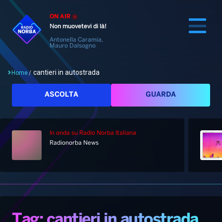
ON AIR
Non muovetevi di là!
Antonella Caramia,
Mauro Dalsogno
cantieri in autostrada
Home
/
Cerca
ASCOLTA
GUARDA
In onda
su Radio Norba Italiana
Home
Radionorba News
Radio
Notizie
Palinsesto
Pod&Play
Classifiche
Top News
Tag: cantieri in autostrada