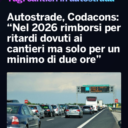
Gallery
Giochi&Concorsi
Locali
Playlist
Hit Dance
Radio Norba News TV
PALATOUR
Musica e Spettacolo
Notiziario
Generale
Autostrade, Codacons:
“Nel 2026 rimborsi per
Voce al Bari
Sport
Interviste
Novità
ritardi dovuti ai
Battiti Live 2026
Radio Norba Consiglia
Oroscopo
cantieri ma solo per un
Leggerissime
Speciale Astrabilia 2026
Gallery
minimo di due ore”