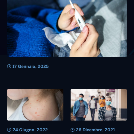
17 Gennaio, 2025
24 Giugno, 2022
26 Dicembre, 2021
Vaiolo delle scimmie,
Covid: in Germania calano i
salgono a tre i casi accertati
contagi dopo il lockdown dei
finora al Policlinico di Bari
non vaccinati ma c’è timore
per la variante Omicron