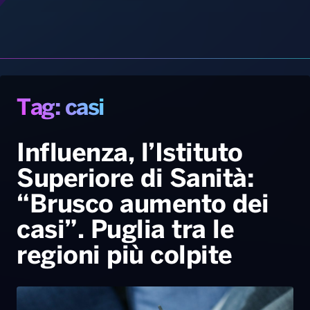
Gallery
Giochi&Concorsi
Locali
Playlist
Hit Dance
Radio Norba News TV
PALATOUR
Musica e Spettacolo
Notiziario
Generale
Influenza, l’Istituto
Superiore di Sanità:
Voce al Bari
Sport
Interviste
Novità
“Brusco aumento dei
Battiti Live 2026
Radio Norba Consiglia
Oroscopo
casi”. Puglia tra le
Leggerissime
Speciale Astrabilia 2026
Gallery
regioni più colpite