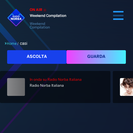
ON AIR
Weekend Compilation
Weekend
Compilation
casi
Home
/
Cerca
ASCOLTA
GUARDA
In onda
su Radio Norba Italiana
Home
Radio Norba Italiana
Radio
Notizie
Palinsesto
Pod&Play
Classifiche
Top News
Tag: casi