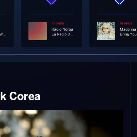
In onda
In onda
Radio Norba
Madonna
Just The Way You Are
La Radio Del Sud