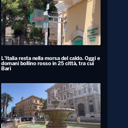
Il Consiglio dei ministri approva nuovo
taglio delle accise sul gasolio: resta di 17
centesimi al litro fino al 25 agosto