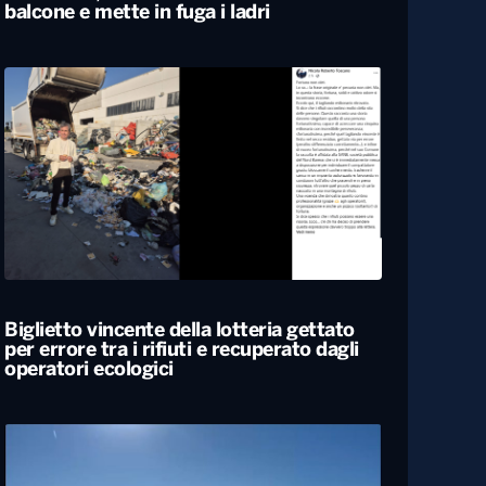
Svegliato dall’esplosione di uno sportello
bancomat, residente lancia cocci dal
balcone e mette in fuga i ladri