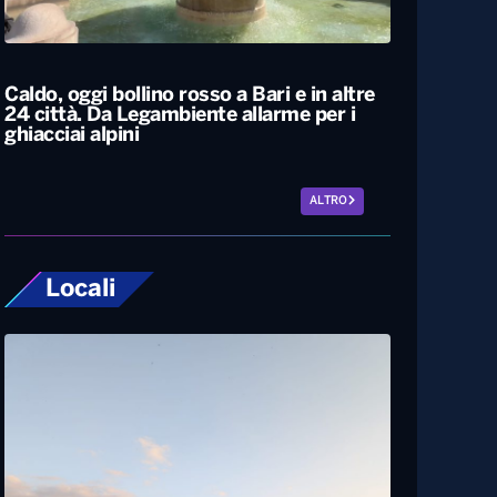
L’Italia resta nella morsa del caldo. Oggi e
domani bollino rosso in 25 città, tra cui
Bari
Caldo, oggi bollino rosso a Bari e in altre
24 città. Da Legambiente allarme per i
ghiacciai alpini