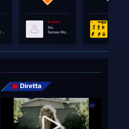
In onda
In onda
Xtc
Incognito
Bring Your Love [Radio Edit]
Senses Working Overtime