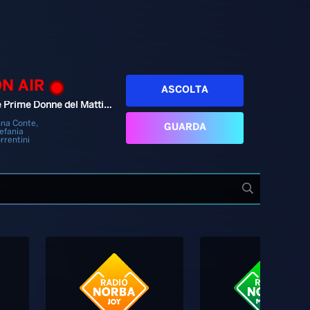
ON AIR
ASCOLTA
Le Prime Donne del Mattino
na Conte,
GUARDA
efania
rrentini