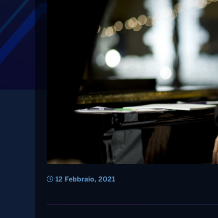
Tag: chick
Jazz – E’ morto Chi