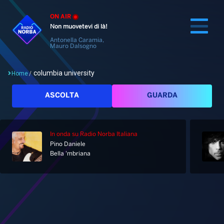
ON AIR
Non muovetevi di là!
Antonella Caramia,
Mauro Dalsogno
columbia university
Home
/
Cerca
ASCOLTA
GUARDA
In onda
su Radio Norba Italiana
Home
Pino Daniele
Bella 'mbriana
Radio
Notizie
Palinsesto
Pod&Play
Classifiche
Top News
Tag: columbia university