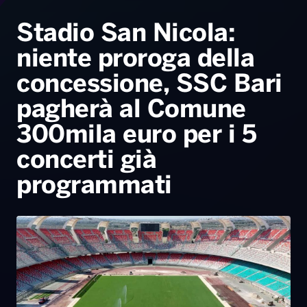
Radio Norba News TV
PALATOUR
Musica e Spettacolo
Notiziario
Generale
Stadio San Nicola:
niente proroga della
Voce al Bari
Sport
Interviste
Novità
concessione, SSC Bari
Battiti Live 2026
Radio Norba Consiglia
Oroscopo
pagherà al Comune
Leggerissime
Speciale Astrabilia 2026
Gallery
300mila euro per i 5
concerti già
programmati