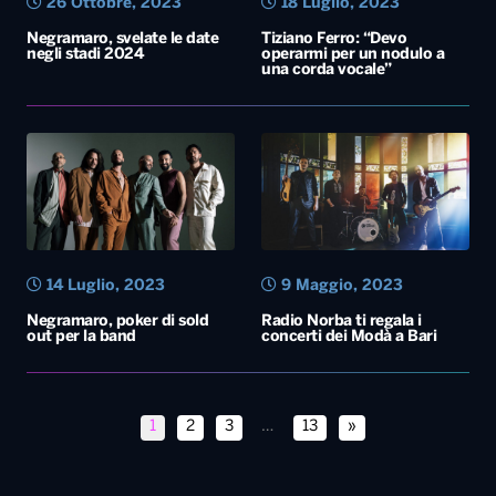
26 Ottobre, 2023
18 Luglio, 2023
Negramaro, svelate le date
Tiziano Ferro: “Devo
negli stadi 2024
operarmi per un nodulo a
una corda vocale”
14 Luglio, 2023
9 Maggio, 2023
Negramaro, poker di sold
Radio Norba ti regala i
out per la band
concerti dei Modà a Bari
1
2
3
…
13
»