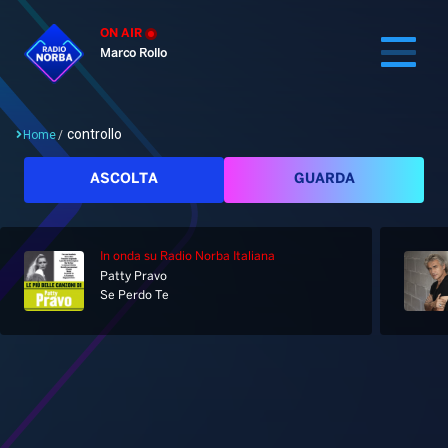
ON AIR
Marco Rollo
controllo
Home
/
Cerca
ASCOLTA
GUARDA
In onda
su Radio Norba Italiana
Home
Patty Pravo
Se Perdo Te
Radio
Notizie
Palinsesto
Pod&Play
Classifiche
Top News
Tag: controllo
Gallery
Giochi&Concorsi
Locali
Playlist
Hit Dance