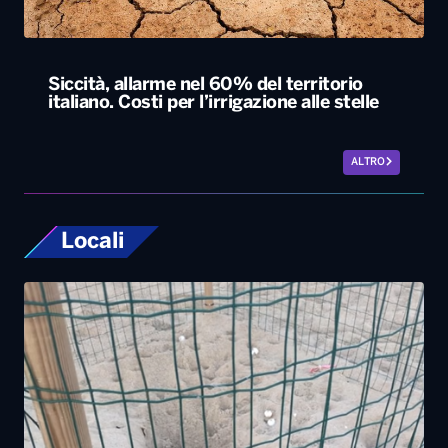
ALTRO
Locali
Ugento, la prima schiusa in Puglia delle
Caretta Caretta: nate già 19 tartarughine