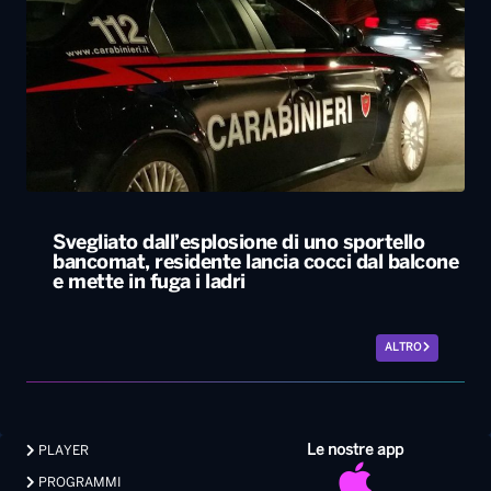
Svegliato dall’esplosione di uno sportello
bancomat, residente lancia cocci dal balcone
e mette in fuga i ladri
ALTRO
Le nostre app
PLAYER
PROGRAMMI
NEWS
VIDEO
FOTO
LAVORA CON NOI
EVENTI LIVE