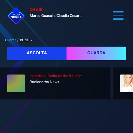
ON AIR
Marco Guacci e Claudia Cesaroni
creativi
Home
/
Cerca
ASCOLTA
GUARDA
In onda
su Radio Norba Italiana
Home
Radionorba News
Radio
Notizie
Palinsesto
Pod&Play
Classifiche
Top News
Tag: creativi
Gallery
Giochi&Concorsi
Locali
Playlist
Hit Dance