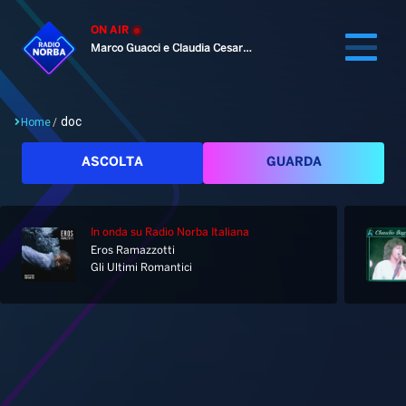
ON AIR
Marco Guacci e Claudia Cesaroni
doc
Home
/
Cerca
ASCOLTA
GUARDA
In onda
su Radio Norba Italiana
Home
Eros Ramazzotti
Gli Ultimi Romantici
Radio
Notizie
Palinsesto
Pod&Play
Classifiche
Top News
Tag: doc
Gallery
Giochi&Concorsi
Locali
Playlist
Hit Dance