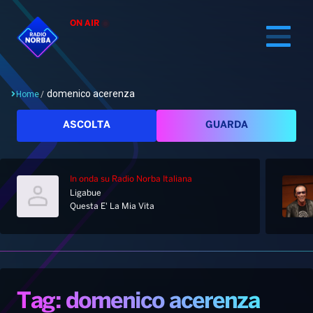
ON AIR
domenico acerenza
Home
/
Cerca
ASCOLTA
GUARDA
In onda
su Radio Norba Italiana
Home
Ligabue
Questa E' La Mia Vita
Radio
Notizie
Palinsesto
Pod&Play
Classifiche
Top News
Tag: domenico acerenza
Gallery
Giochi&Concorsi
Locali
Playlist
Hit Dance