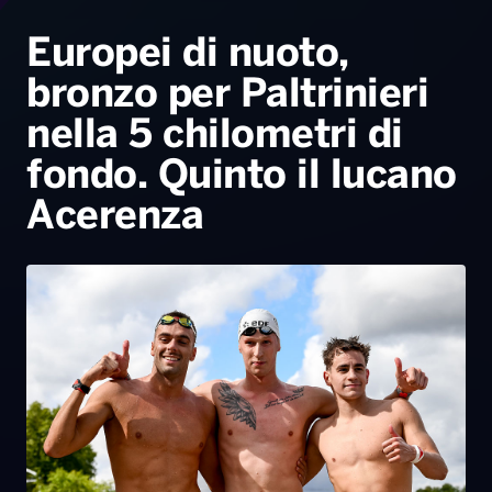
Radio Norba News TV
PALATOUR
Musica e Spettacolo
Notiziario
Generale
Europei di nuoto,
bronzo per Paltrinieri
Voce al Bari
Sport
Interviste
Novità
nella 5 chilometri di
Battiti Live 2026
Radio Norba Consiglia
Oroscopo
fondo. Quinto il lucano
Leggerissime
Speciale Astrabilia 2026
Gallery
Acerenza