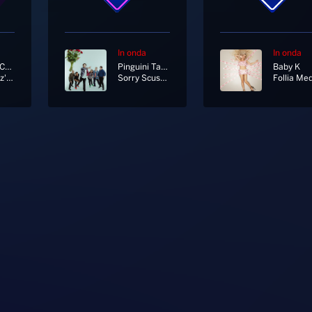
In onda
In onda
Riccardo Cocciante
Pinguini Tattici Nucleari
Baby K
Bella Senz'anima
Sorry Scusa Lo Siento