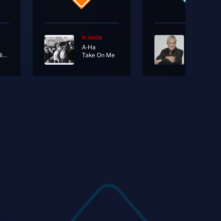
In onda
In onda
A-Ha
Follia Mediterranea
Take On Me
Avrai