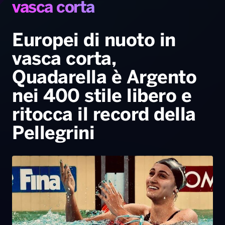
vasca corta
Radio Norba News TV
PALATOUR
Musica e Spettacolo
Notiziario
Generale
Europei di nuoto in
Voce al Bari
Sport
Interviste
Novità
vasca corta,
Battiti Live 2026
Radio Norba Consiglia
Oroscopo
Quadarella è Argento
Leggerissime
Speciale Astrabilia 2026
Gallery
nei 400 stile libero e
ritocca il record della
Pellegrini