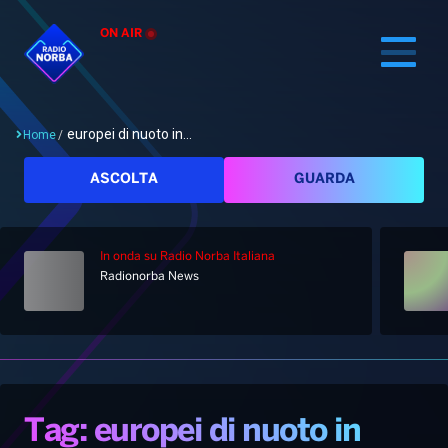
ON AIR
europei di nuoto in...
Home
/
Cerca
ASCOLTA
GUARDA
In onda
su Radio Norba Italiana
Home
Radionorba News
Radio
Notizie
Palinsesto
Pod&Play
Classifiche
Top News
Tag: europei di nuoto in
Gallery
Giochi&Concorsi
Locali
Playlist
Hit Dance