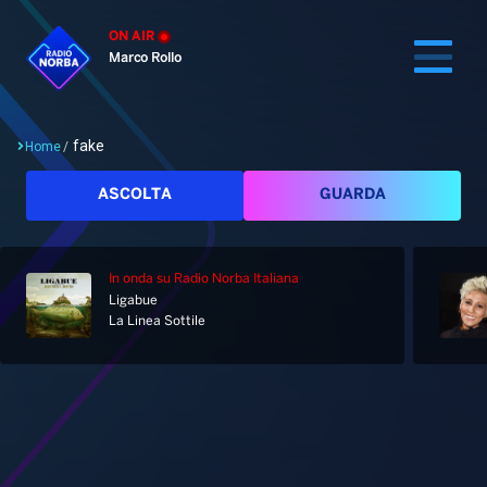
ON AIR
Marco Rollo
fake
Home
/
Cerca
ASCOLTA
GUARDA
In onda
su Radio Norba Italiana
Home
Ligabue
La Linea Sottile
Radio
Notizie
Palinsesto
Pod&Play
Classifiche
Top News
Tag: fake
Gallery
Giochi&Concorsi
Locali
Playlist
Hit Dance