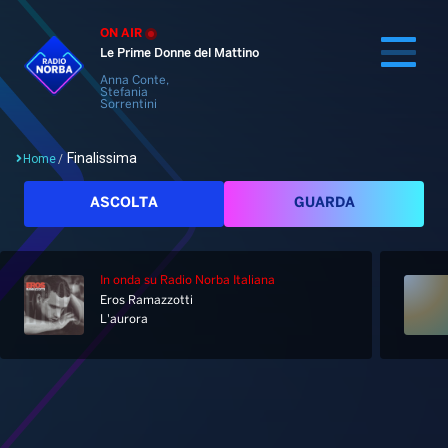
ON AIR
Le Prime Donne del Mattino
Anna Conte,
Stefania
Sorrentini
Finalissima
Home
/
Cerca
ASCOLTA
GUARDA
In onda
su Radio Norba Italiana
Home
Eros Ramazzotti
L'aurora
Radio
Notizie
Palinsesto
Pod&Play
Classifiche
Top News